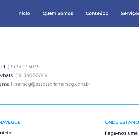
Início
Quem Somos
Conteúdo
Serviço
tel.
(19) 3407-3049
whats.
(19) 3407-3049
email.
marseg@assessoriamarseg.com.br
NAVEGUE
ONDE ESTAMO
Início
Faça-nos uma v