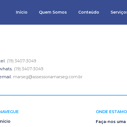
Início
Quem Somos
Conteúdo
Serviço
ISSIONAIS
tel.
(19) 3407-3049
whats.
(19) 3407-3049
email.
marseg@assessoriamarseg.com.br
NAVEGUE
ONDE ESTAMO
Início
Faça-nos uma v