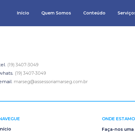
Início
Quem Somos
Conteúdo
Serviço
cumentos
tel.
(19) 3407-3049
whats.
(19) 3407-3049
email.
marseg@assessoriamarseg.com.br
NAVEGUE
ONDE ESTAMO
Início
Faça-nos uma v